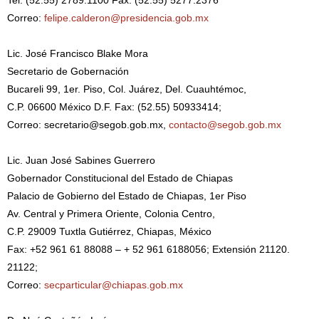
Tel: (52.55) 2789.1100 Fax: (52.55) 5277.2376
Correo:
felipe.calderon@presidencia.gob.mx
Lic. José Francisco Blake Mora
Secretario de Gobernación
Bucareli 99, 1er. Piso, Col. Juárez, Del. Cuauhtémoc,
C.P. 06600 México D.F. Fax: (52.55) 50933414;
Correo: secretario@segob.gob.mx,
contacto@segob.gob.mx
Lic. Juan José Sabines Guerrero
Gobernador Constitucional del Estado de Chiapas
Palacio de Gobierno del Estado de Chiapas, 1er Piso
Av. Central y Primera Oriente, Colonia Centro,
C.P. 29009 Tuxtla Gutiérrez, Chiapas, México
Fax: +52 961 61 88088 – + 52 961 6188056; Extensión 21120.
21122;
Correo:
secparticular@chiapas.gob.mx