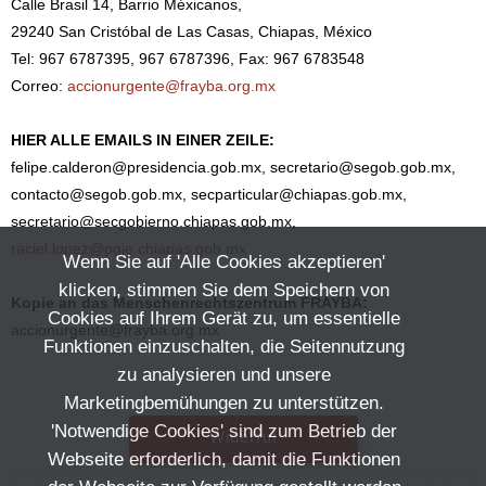
Calle Brasil 14, Barrio Méxicanos,
29240 San Cristóbal de Las Casas, Chiapas, México
Tel: 967 6787395, 967 6787396, Fax: 967 6783548
Correo:
accionurgente@frayba.org.mx
HIER ALLE EMAILS IN EINER ZEILE:
felipe.calderon@presidencia.gob.mx, secretario@segob.gob.mx,
contacto@segob.gob.mx, secparticular@chiapas.gob.mx,
secretario@secgobierno.chiapas.gob.mx,
raciel.lopez@pgje.chiapas.gob.mx
Wenn Sie auf 'Alle Cookies akzeptieren'
klicken, stimmen Sie dem Speichern von
Kopie an das Menschenrechtszentrum FRAYBA:
Cookies auf Ihrem Gerät zu, um essentielle
accionurgente@frayba.org.mx
Funktionen einzuschalten, die Seitennutzung
zu analysieren und unsere
Marketingbemühungen zu unterstützen.
'Notwendige Cookies' sind zum Betrieb der
Widerruf
Webseite erforderlich, damit die Funktionen