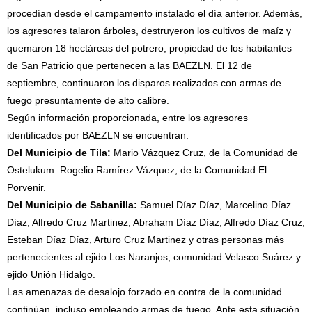
procedían desde el campamento instalado el día anterior. Además,
los agresores talaron árboles, destruyeron los cultivos de maíz y
quemaron 18 hectáreas del potrero, propiedad de los habitantes
de San Patricio que pertenecen a las BAEZLN. El 12 de
septiembre, continuaron los disparos realizados con armas de
fuego presuntamente de alto calibre.
Según información proporcionada, entre los agresores
identificados por BAEZLN se encuentran:
Del Municipio de Tila:
Mario Vázquez Cruz, de la Comunidad de
Ostelukum. Rogelio Ramírez Vázquez, de la Comunidad El
Porvenir.
Del Municipio de Sabanilla:
Samuel Díaz Díaz, Marcelino Díaz
Díaz, Alfredo Cruz Martinez, Abraham Díaz Díaz, Alfredo Díaz Cruz,
Esteban Díaz Díaz, Arturo Cruz Martinez y otras personas más
pertenecientes al ejido Los Naranjos, comunidad Velasco Suárez y
ejido Unión Hidalgo.
Las amenazas de desalojo forzado en contra de la comunidad
continúan, incluso empleando armas de fuego. Ante esta situación