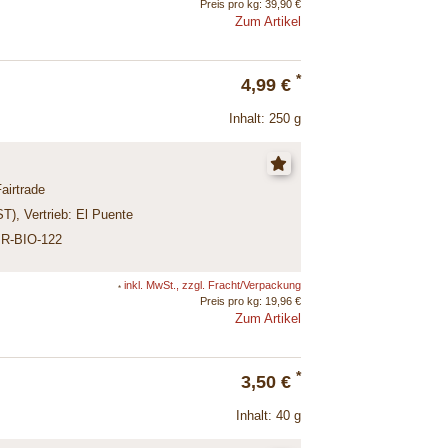
Preis pro kg: 39,90 €
Zum Artikel
*
4,99 €
Inhalt: 250 g
Fairtrade
), Vertrieb: El Puente
 BR-BIO-122
inkl. MwSt., zzgl. Fracht/Verpackung
*
Preis pro kg: 19,96 €
Zum Artikel
*
3,50 €
Inhalt: 40 g