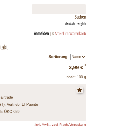
Suchen
deutsch
|
english
Anmelden
|
0
Artikel im Warenkorb
takt
Sortierung
*
3,99 €
Inhalt: 100 g
Fairtrade
), Vertrieb: El Puente
 DE-ÖKO-039
inkl. MwSt., zzgl. Fracht/Verpackung
*