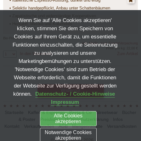
• Italienische Espresso-Röstung, dunkel und erdig
• Selektiv handgepflückt, Anbau unter Schattenbäumen
• Zapatistische und widerständige Kooperativen
Wenn Sie auf 'Alle Cookies akzeptieren'
• Herkunft: Mexiko und Kolumbien
klicken, stimmen Sie dem Speichern von
Cookies auf Ihrem Gerät zu, um essentielle
Bio-Produkt nach DE-ÖKO-039 GfRS
inkl. MwSt., zzgl. Fracht/Verpackung
Funktionen einzuschalten, die Seitennutzung
*
Preis pro kg: 22,00 €
zu analysieren und unsere
In den Warenkorb
Zum Artikel
Marketingbemühungen zu unterstützen.
'Notwendige Cookies' sind zum Betrieb der
Webseite erforderlich, damit die Funktionen
der Webseite zur Verfügung gestellt werden
Widerruf
können.
Datenschutz- / Cookie-Hinweise
Impressum
Startseite
Kaffee & Espresso
Pasta & Co
Streetwear
Bücher
Alle Cookies
& Poster
Preislisten
Datenschutzerklärung
Infos
akzeptieren
Kontakt
Verkaufsstellen
AGB
Mengenrabatte
Versandkosten
Notwendige Cookies
Impressum
akzeptieren
© Café Libertad 2026