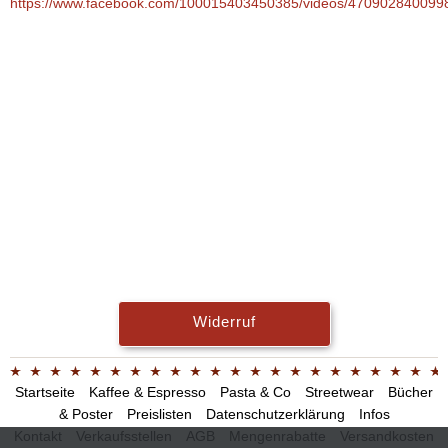
https://www.facebook.com/100015403450385/videos/470902840099
Widerruf
Startseite
Kaffee & Espresso
Pasta & Co
Streetwear
Bücher
& Poster
Preislisten
Datenschutzerklärung
Infos
Kontakt
Verkaufsstellen
AGB
Mengenrabatte
Versandkosten