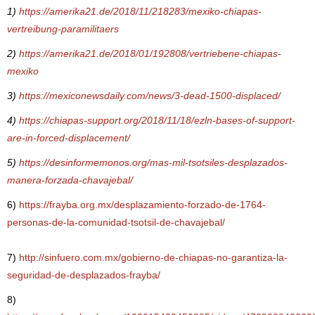
1)
https://amerika21.de/2018/11/218283/mexiko-chiapas-
vertreibung-paramilitaers
2)
https://amerika21.de/2018/01/192808/vertriebene-chiapas-
mexiko
3)
https://mexiconewsdaily.com/news/3-dead-1500-displaced/
4)
https://chiapas-support.org/2018/11/18/ezln-bases-of-support-
are-in-forced-displacement/
5)
https://desinformemonos.org/mas-mil-tsotsiles-desplazados-
manera-forzada-chavajebal/
6)
https://frayba.org.mx/desplazamiento-forzado-de-1764-
personas-de-la-comunidad-tsotsil-de-chavajebal/
7)
http://sinfuero.com.mx/gobierno-de-chiapas-no-garantiza-la-
seguridad-de-desplazados-frayba/
8)