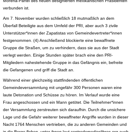
Morena-Partei des neuen designierten mexikanischen Präsidenten
verbunden ist.
Am 7. November wurden schließlich 18 mutmaßlich an dem
Überfall Beteiligte aus dem Umfeld der PRI, aber auch 3 zivile
Unterstützer*innen der Zapatistas von Gemeindevertreter*innen
festgenommen. (4) Anschließend blockierte eine bewaffnete
Gruppe die Straßen, um zu verhindern, dass sie aus der Stadt
verlegt werden. Einige Stunden später brach eine den PRI-
Mitgliedern nahestehende Gruppe in das Gefängnis ein, befreite
die Gefangenen und griff die Stadt an.
Während einer gleichzeitig stattfindenden öffentlichen
Gemeindeversammlung mit ungefähr 300 Personen waren eine
laute Detonation und Schüsse zu hören. Im Verlauf wurde eine
Frau angeschossen und ein Mann getötet. Die Teilnehmer*innen
der Versammlung zerstreuten sich daraufhin. Durch die unsichere
Lage und die Gefahr weiterer bewaffneter Angriffe wurden in dieser
Nacht 1764 Menschen vertrieben, die zu anderen Gemeinden und
in die Berge flohen, unter ihnen laut centrodemedioslibres.org auch