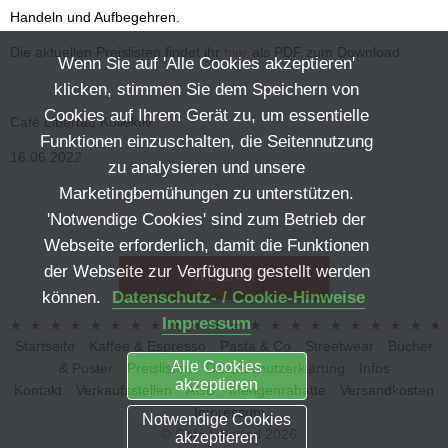
Handeln und Aufbegehren.
Die aktuellen Preislisten findet ihr
hier
als PDF zum Download.
Wenn Sie auf 'Alle Cookies akzeptieren'
klicken, stimmen Sie dem Speichern von
Cookies auf Ihrem Gerät zu, um essentielle
Café Libertad Kollektiv
Funktionen einzuschalten, die Seitennutzung
16.06.2022
zu analysieren und unsere
Marketingbemühungen zu unterstützen.
'Notwendige Cookies' sind zum Betrieb der
Webseite erforderlich, damit die Funktionen
der Webseite zur Verfügung gestellt werden
Widerruf
können.
Datenschutz- / Cookie-Hinweise
Impressum
Startseite
Kaffee & Espresso
Pasta & Co
Streetwear
Bücher
Alle Cookies
& Poster
Preislisten
Datenschutzerklärung
Infos
akzeptieren
Kontakt
Verkaufsstellen
AGB
Mengenrabatte
Versandkosten
Impressum
Notwendige Cookies
© Café Libertad 2026
akzeptieren