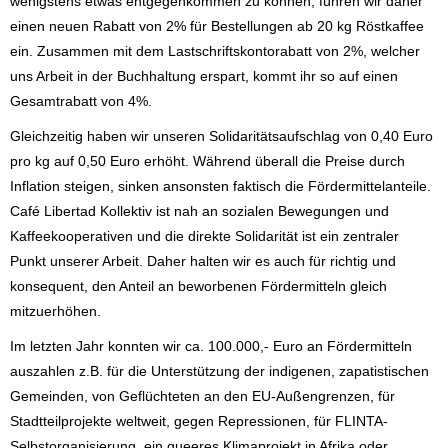
wenigstens etwas entgegenkommen zu können, führen wir daher
einen neuen Rabatt von 2% für Bestellungen ab 20 kg Röstkaffee
ein. Zusammen mit dem Lastschriftskontorabatt von 2%, welcher
uns Arbeit in der Buchhaltung erspart, kommt ihr so auf einen
Gesamtrabatt von 4%.
Gleichzeitig haben wir unseren Solidaritätsaufschlag von 0,40 Euro
pro kg auf 0,50 Euro erhöht. Während überall die Preise durch
Inflation steigen, sinken ansonsten faktisch die Fördermittelanteile.
Café Libertad Kollektiv ist nah an sozialen Bewegungen und
Kaffeekooperativen und die direkte Solidarität ist ein zentraler
Punkt unserer Arbeit. Daher halten wir es auch für richtig und
konsequent, den Anteil an beworbenen Fördermitteln gleich
mitzuerhöhen.
Im letzten Jahr konnten wir ca. 100.000,- Euro an Fördermitteln
auszahlen z.B. für die Unterstützung der indigenen, zapatistischen
Gemeinden, von Geflüchteten an den EU-Außengrenzen, für
Stadtteilprojekte weltweit, gegen Repressionen, für FLINTA-
Selbstorganisierung, ein queeres Klimaprojekt in Afrika oder