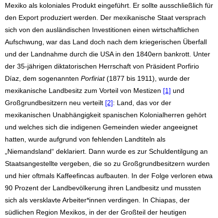
Mexiko als koloniales Produkt eingeführt. Er sollte ausschließlich für
den Export produziert werden. Der mexikanische Staat versprach
sich von den ausländischen Investitionen einen wirtschaftlichen
Aufschwung, war das Land doch nach dem kriegerischen Überfall
und der Landnahme durch die USA in den 1840ern bankrott. Unter
der 35-jährigen diktatorischen Herrschaft von Präsident Porfirio
Díaz, dem sogenannten
Porfiriat
(1877 bis 1911), wurde der
mexikanische Landbesitz zum Vorteil von Mestizen
[1]
und
Großgrundbesitzern neu verteilt
[2]
: Land, das vor der
mexikanischen Unabhängigkeit spanischen Kolonialherren gehört
und welches sich die indigenen Gemeinden wieder angeeignet
hatten, wurde aufgrund von fehlenden Landtiteln als
„Niemandsland“ deklariert. Dann wurde es zur Schuldentilgung an
Staatsangestellte vergeben, die so zu Großgrundbesitzern wurden
und hier oftmals Kaffeefincas aufbauten. In der Folge verloren etwa
90 Prozent der Landbevölkerung ihren Landbesitz und mussten
sich als versklavte Arbeiter*innen verdingen. In Chiapas, der
südlichen Region Mexikos, in der der Großteil der heutigen