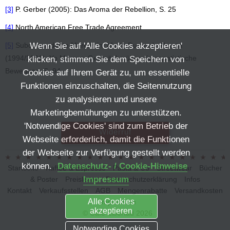
[3]
P. Gerber (2005): Das Aroma der Rebellion, S. 25
[4]
North American Free Trade Agreement
[5]
Subcomandante Marcos in: Marta Durán de Huerta
Wenn Sie auf 'Alle Cookies akzeptieren'
(1994/2001): Yo Marcos. Gespräche über die zapatistische
klicken, stimmen Sie dem Speichern von
Bewegung, S. 94
Cookies auf Ihrem Gerät zu, um essentielle
Funktionen einzuschalten, die Seitennutzung
zu analysieren und unsere
Marketingbemühungen zu unterstützen.
'Notwendige Cookies' sind zum Betrieb der
Widerruf
Webseite erforderlich, damit die Funktionen
der Webseite zur Verfügung gestellt werden
können.
Datenschutz- / Cookie-Hinweise
Startseite
Kaffee & Espresso
Pasta & Co
Streetwear
Bücher
Impressum
& Poster
Preislisten
Datenschutzerklärung
Infos
Kontakt
Verkaufsstellen
AGB
Mengenrabatte
Versandkosten
Alle Cookies
Impressum
akzeptieren
© Café Libertad 2026
Notwendige Cookies