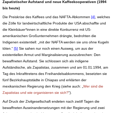
Zapatistischer Aufstand und neue Kaffeekooperativen (1994
bis heute)
Die Preiskrise des Kaffees und das NAFTA-Abkommen
[4]
, welches
die Zölle für landwirtschaftliche Produkte der USA abschaffte und
die Kleinbäuer*innen in eine direkte Konkurrenz mit US-
amerikanischen Großunternehmen drängte, bedrohten die
Indigenen existentiell: „mit der NAFTA werden sie uns ohne Kugeln
töten.“
[5]
Sie sahen nur noch einen Ausweg, um aus der
existentiellen Armut und Marginalisierung auszubrechen: Den
bewaffneten Aufstand. Sie schlossen sich als indigene
Aufständische, als Zapatistas, zusammen und am 01.01.1994, am
Tag des Inkrafttretens des Freihandelsabkommens, besetzten sie
fünf Bezirkshauptstädte in Chiapas und erklärten der
mexikanischen Regierung den Krieg (siehe auch: „
Wer sind die
Zapatistas und wie organisieren sie sich?
“).
Auf Druck der Zivilgesellschaft endeten nach zwölf Tagen die
bewaffneten Auseinandersetzungen mit der Regierung und zwei