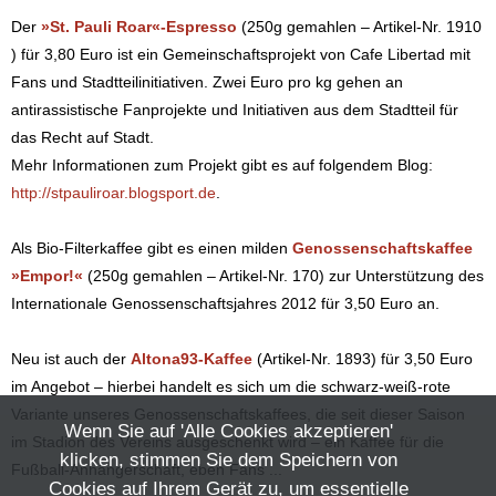
Der
»St. Pauli Roar«-Espresso
(250g gemahlen – Artikel-Nr. 1910
) für 3,80 Euro ist ein Gemeinschaftsprojekt von Cafe Libertad mit
Fans und Stadtteilinitiativen. Zwei Euro pro kg gehen an
antirassistische Fanprojekte und Initiativen aus dem Stadtteil für
das Recht auf Stadt.
Mehr Informationen zum Projekt gibt es auf folgendem Blog:
http://stpauliroar.blogsport.de
.
Als Bio-Filterkaffee gibt es einen milden
Genossenschaftskaffee
»Empor!«
(250g gemahlen – Artikel-Nr. 170) zur Unterstützung des
Internationale Genossenschaftsjahres 2012 für 3,50 Euro an.
Neu ist auch der
Altona93-Kaffee
(Artikel-Nr. 1893) für 3,50 Euro
im Angebot – hierbei handelt es sich um die schwarz-weiß-rote
Variante unseres Genossenschaftskaffees, die seit dieser Saison
Wenn Sie auf 'Alle Cookies akzeptieren'
im Stadion des Vereins ausgeschenkt wird – ein Kaffee für die
klicken, stimmen Sie dem Speichern von
Fußball-Anhängerschaft, eben Fans ...
Cookies auf Ihrem Gerät zu, um essentielle