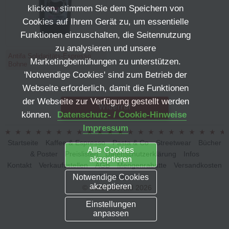
klicken, stimmen Sie dem Speichern von
Cookies auf Ihrem Gerät zu, um essentielle
Funktionen einzuschalten, die Seitennutzung
zu analysieren und unsere
Antifa Solidaritäts-Espresso
Marketingbemühungen zu unterstützen.
Bohne
'Notwendige Cookies' sind zum Betrieb der
Webseite erforderlich, damit die Funktionen
der Webseite zur Verfügung gestellt werden
Widerruf
können.
Datenschutz- / Cookie-Hinweise
Impressum
Startseite
Kaffee & Espresso
Pasta & Co
Streetwear
Bücher
Alle Cookies
& Poster
Preislisten
Datenschutzerklärung
Infos
akzeptieren
Kontakt
Verkaufsstellen
AGB
Mengenrabatte
Versandkosten
Impressum
Notwendige Cookies
akzeptieren
© Café Libertad 2026
Einstellungen
anpassen