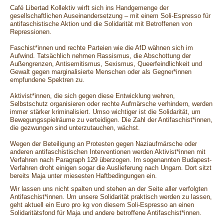
Café Libertad Kollektiv wirft sich ins Handgemenge der
gesellschaftlichen Auseinandersetzung – mit einem Soli-Espresso für
antifaschistische Aktion und die Solidarität mit Betroffenen von
Repressionen.
Faschist*innen und rechte Parteien wie die AfD wähnen sich im
Aufwind. Tatsächlich nehmen Rassismus, die Abschottung der
Außengrenzen, Antisemitismus, Sexismus, Queerfeindlichkeit und
Gewalt gegen marginalisierte Menschen oder als Gegner*innen
empfundene Spektren zu.
Aktivist*innen, die sich gegen diese Entwicklung wehren,
Selbstschutz organisieren oder rechte Aufmärsche verhindern, werden
immer stärker kriminalisiert. Umso wichtiger ist die Solidarität, um
Bewegungsspielräume zu verteidigen. Die Zahl der Antifaschist*innen,
die gezwungen sind unterzutauchen, wächst.
Wegen der Beteiligung an Protesten gegen Naziaufmärsche oder
anderen antifaschistischen Interventionen werden Aktivist*innen mit
Verfahren nach Paragraph 129 überzogen. Im sogenannten Budapest-
Verfahren droht einigen sogar die Auslieferung nach Ungarn. Dort sitzt
bereits Maja unter miesesten Haftbedingungen ein.
Wir lassen uns nicht spalten und stehen an der Seite aller verfolgten
Antifaschist*innen. Um unsere Solidarität praktisch werden zu lassen,
geht aktuell ein Euro pro kg von diesem Soli-Espresso an einen
Solidaritätsfond für Maja und andere betroffene Antifaschist*innen.