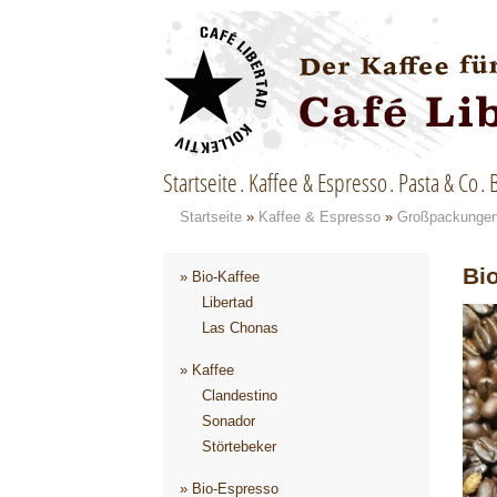
Startseite
Kaffee & Espresso
Pasta & Co
Startseite
»
Kaffee & Espresso
»
Großpackunge
Bi
» Bio-Kaffee
Libertad
Las Chonas
» Kaffee
Clandestino
Sonador
Störtebeker
» Bio-Espresso