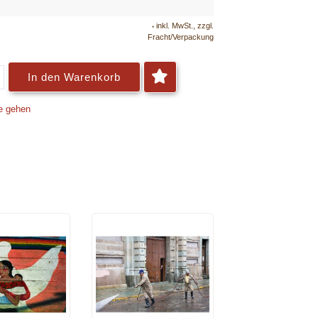
inkl. MwSt., zzgl.
*
Fracht/Verpackung
In den Warenkorb
e gehen