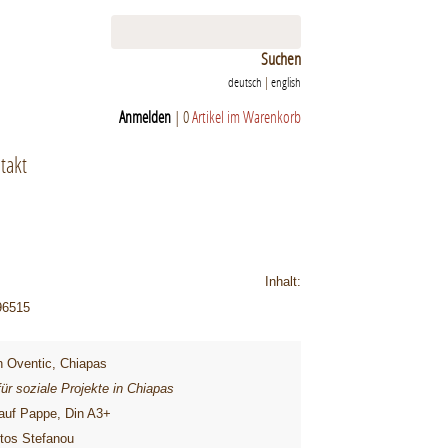
Suchen
deutsch
|
english
Anmelden
|
0
Artikel im Warenkorb
takt
Inhalt:
996515
n Oventic, Chiapas
für soziale Projekte in Chiapas
auf Pappe, Din A3+
stos Stefanou